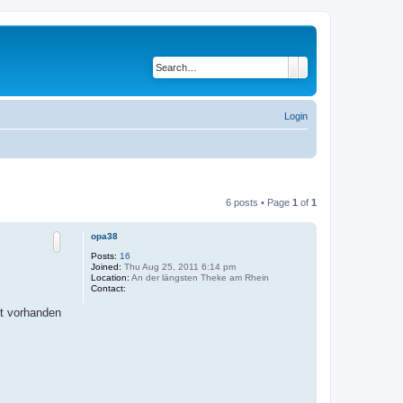
Search
Advanced search
Login
6 posts • Page
1
of
1
opa38
Posts:
16
Joined:
Thu Aug 25, 2011 6:14 pm
Location:
An der längsten Theke am Rhein
C
Contact:
o
n
ht vorhanden
t
a
c
t
o
p
a
3