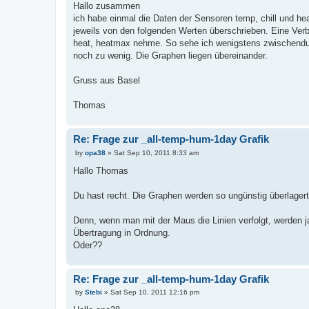
s
Hallo zusammen
t
ich habe einmal die Daten der Sensoren temp, chill und he
jeweils von den folgenden Werten überschrieben. Eine Verb
heat, heatmax nehme. So sehe ich wenigstens zwischendur
noch zu wenig. Die Graphen liegen übereinander.
Gruss aus Basel
Thomas
Re: Frage zur _all-temp-hum-1day Grafik
P
by
opa38
»
Sat Sep 10, 2011 8:33 am
o
s
Hallo Thomas
t
Du hast recht. Die Graphen werden so ungünstig überlagert,
Denn, wenn man mit der Maus die Linien verfolgt, werden ja 
Übertragung in Ordnung.
Oder??
Re: Frage zur _all-temp-hum-1day Grafik
P
by
Stebi
»
Sat Sep 10, 2011 12:16 pm
o
s