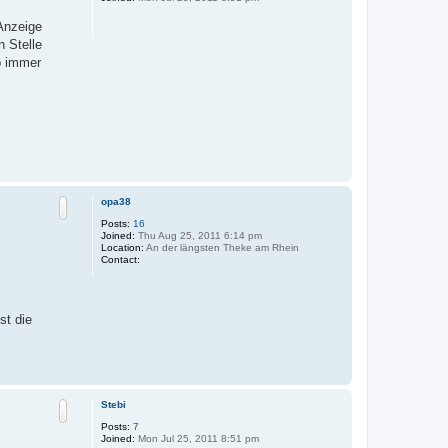
-Anzeige
n Stelle
p immer
T
o
p
opa38
Posts:
16
Joined:
Thu Aug 25, 2011 6:14 pm
Location:
An der längsten Theke am Rhein
C
Contact:
o
n
t
a
st die
c
t
o
p
a
T
3
o
8
p
Stebi
Posts:
7
Joined:
Mon Jul 25, 2011 8:51 pm