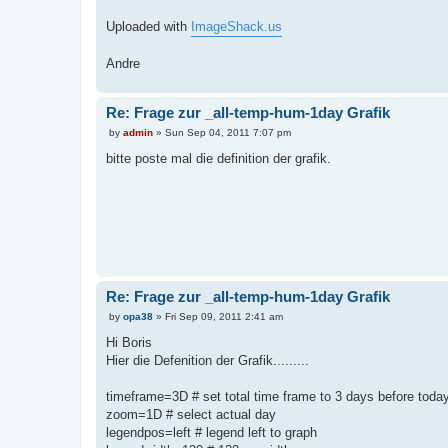
Uploaded with
ImageShack.us
Andre
Re: Frage zur _all-temp-hum-1day Grafik
P
by
admin
»
Sun Sep 04, 2011 7:07 pm
o
s
bitte poste mal die definition der grafik.
t
Re: Frage zur _all-temp-hum-1day Grafik
P
by
opa38
»
Fri Sep 09, 2011 2:41 am
o
s
Hi Boris
t
Hier die Defenition der Grafik.........
timeframe=3D # set total time frame to 3 days before today
zoom=1D # select actual day
legendpos=left # legend left to graph