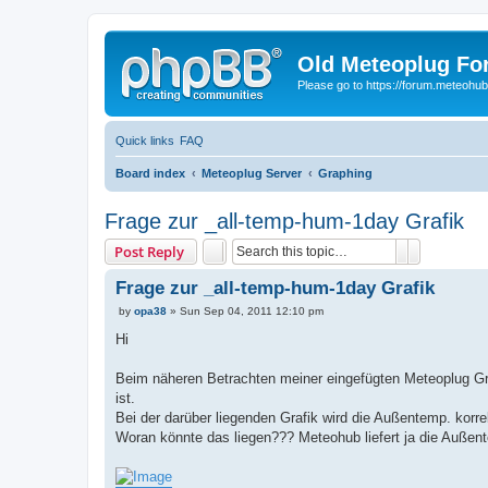
Old Meteoplug For
Please go to https://forum.meteohu
Quick links
FAQ
Board index
Meteoplug Server
Graphing
Frage zur _all-temp-hum-1day Grafik
Search
Advanced 
Post Reply
Frage zur _all-temp-hum-1day Grafik
P
by
opa38
»
Sun Sep 04, 2011 12:10 pm
o
s
Hi
t
Beim näheren Betrachten meiner eingefügten Meteoplug Graf
ist.
Bei der darüber liegenden Grafik wird die Außentemp. korre
Woran könnte das liegen??? Meteohub liefert ja die Außent