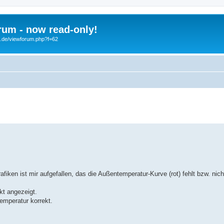
um - now read-only!
b.de/viewforum.php?f=62
search
iken ist mir aufgefallen, das die Außentemperatur-Kurve (rot) fehlt bzw. nic
kt angezeigt.
emperatur korrekt.