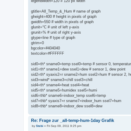
legendwidth=120 # 120 px width
gtitle=All_Temp_&_Hum # name of graph
gheight=400 # height in pixels of graph
gwidth=550 # width in pixels of graph
glunit=°C # unit of left y-axis
grunit=% # unit of right y-axis
gtype=line # type of graph
gtrim=0
bgcolor=#404040
textcolor=#FFFFFF
sid0=th* sname0=temp ssel0=temp # sensor 0, temperatu
sid1=th* sname1=dew ssel1=dew # sensor 1, dew point
sid2=th* syaxis2=r sname2=hum ssel2=hum # sensor 2, h
sid3=wind* sname3=chill ssel3=chill
sid4=th* sname4=heat ssel4=heat
sid5=th* sname5=humidex ssel5=humi
sid6=thb* sname6=indoor_temp ssel6=temp
sid7=thb* syaxis7=r sname7=indoor_hum ssel7=hum
sid8=thb* sname8=indoor_dew ssel8=dew
Re: Frage zur _all-temp-hum-1day Grafik
P
by
Stebi
»
Fri Sep 09, 2011 9:25 pm
o