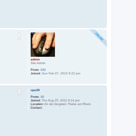
8
T
o
p
admin
Site Admin
Posts:
332
Joined:
Sun Feb 07, 2010 9:22 pm
T
o
p
opa38
Posts:
16
Joined:
Thu Aug 25, 2011 6:14 pm
Location:
An der längsten Theke am Rhein
C
Contact:
o
n
t
a
c
t
o